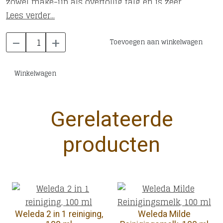
zowel make-up als overtollig talg en is zeer
makkelijk en snel in gebruik. Natuurlijke
Lees verder...
etherische oliën van citroen, lavendel en
-
+
sinaasappel geven een aangenaam fris
Toevoegen aan winkelwagen
huidgevoel.
Winkelwagen
Gerelateerde
producten
Weleda 2 in 1 reiniging,
Weleda Milde