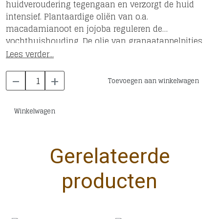
huidveroudering tegengaan en verzorgt de huid
intensief. Plantaardige oliën van o.a.
macadamianoot en jojoba reguleren de
vochthuishouding. De olie van granaatappelpitjes
zit boordevol antioxidanten die de huid
Lees verder...
beschermen en de celvernieuwing stimuleren.
-
+
Daarnaast bevordert zij de elasticiteit en
Toevoegen aan winkelwagen
spankracht van de huid.
Winkelwagen
Gerelateerde
producten