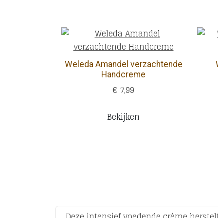
Weleda Amandel verzachtende
Handcreme
€ 7,99
Bekijken
Deze intensief voedende crème herstelt