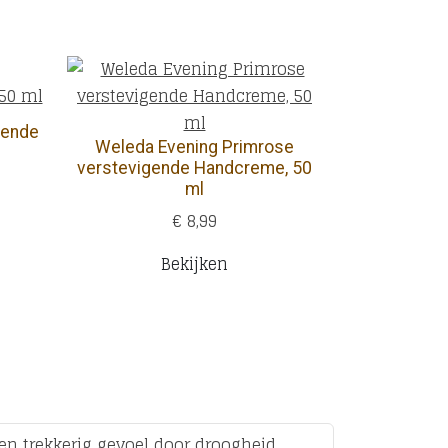
rende
Weleda Evening Primrose
verstevigende Handcreme, 50
ml
€ 8,99
Bekijken
en trekkerig gevoel door droogheid.