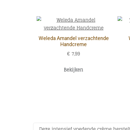
Weleda Amandel verzachtende
Handcreme
€ 7,99
Bekijken
Deze intensief voedende crème herstelt