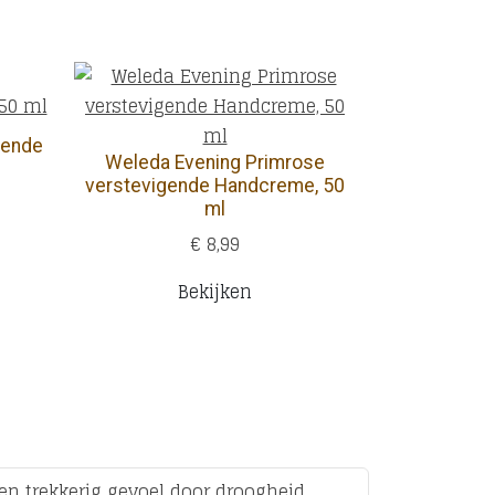
rende
Weleda Evening Primrose
verstevigende Handcreme, 50
ml
€ 8,99
Bekijken
en trekkerig gevoel door droogheid.