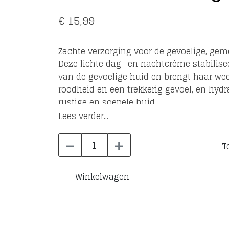
€ 15,99
Zachte verzorging voor de gevoelige, ge
Deze lichte dag- en nachtcrème stabilise
van de gevoelige huid en brengt haar weer tot rust . De crème vermindert
roodheid en een trekkerig gevoel, en hydra
rustige en soepele huid.
Lees verder...
-
+
T
Winkelwagen